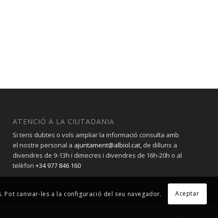
ATENCIÓ A LA CIUTADANIA
Si tens dubtes o vols ampliar la informació consulta amb
el nostre personal a
ajuntament@albiol.cat
, de dilluns a
divendres de 9-13h i dimecres i divendres de 16h-20h o al
telèfon
+34 977 846 160
Aceptar
s. Pot canviar-les a la configuració del seu navegador.