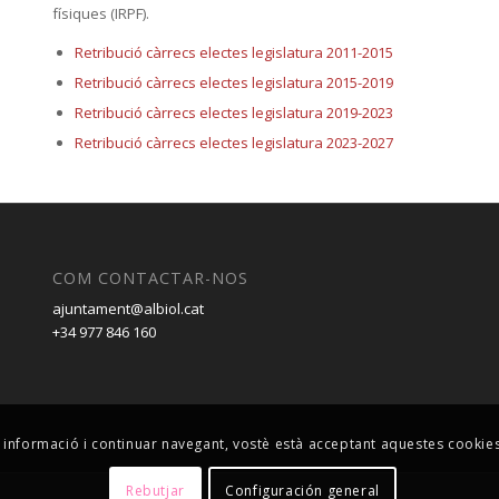
físiques (IRPF).
Retribució càrrecs electes legislatura 2011-2015
Retribució càrrecs electes legislatura 2015-2019
Retribució càrrecs electes legislatura 2019-2023
Retribució càrrecs electes legislatura 2023-2027
COM CONTACTAR-NOS
ajuntament@albiol.cat
+34 977 846 160
eva informació i continuar navegant, vostè està acceptant aquestes cookie
Rebutjar
Configuración general