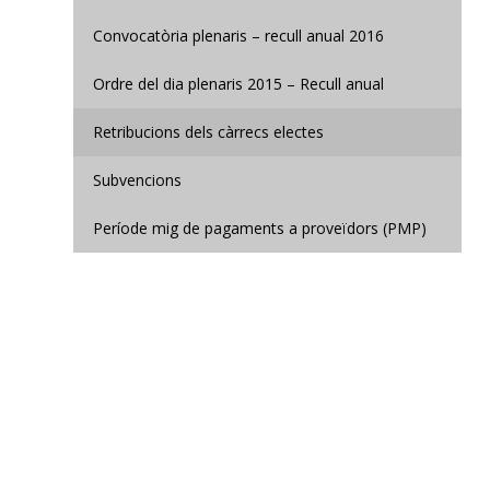
Convocatòria plenaris – recull anual 2016
Ordre del dia plenaris 2015 – Recull anual
Retribucions dels càrrecs electes
Subvencions
Període mig de pagaments a proveïdors (PMP)