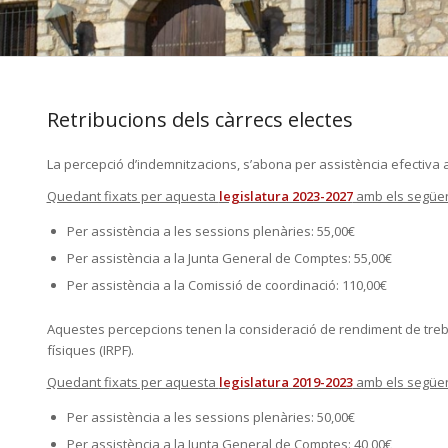
Retribucions dels càrrecs electes
La percepció d’indemnitzacions, s’abona per assistència efectiva a
Quedant fixats per aquesta
legislatura 2023-2027
amb els següen
Per assistència a les sessions plenàries: 55,00€
Per assistència a la Junta General de Comptes: 55,00€
Per assistència a la Comissió de coordinació: 110,00€
Aquestes percepcions tenen la consideració de rendiment de treba
físiques (IRPF).
Quedant fixats per aquesta
legislatura 2019-2023
amb els següen
Per assistència a les sessions plenàries: 50,00€
Per assistència a la Junta General de Comptes: 40,00€