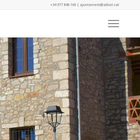
+34 977 846 160
|
ajuntament@albiol.cat