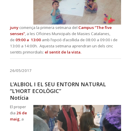
juny
comença la primera setmana del
Campus “Th
e five
senses”
, a les Oficines Municipals de Masies Catalanes,
de
09:00 a 13:00
amb l’opció d’acollida de 08:00 a 09:00 i de
13:00 a 14:00h. Aquesta setmana aprendran un dels cinc
sentits primordials:
el sentit de la vista.
26/05/2017
L’ALBIOL I EL SEU ENTORN NATURAL
“L’HORT ECOLÒGIC”
Notícia
El proper
dia
26 de
maig
, a