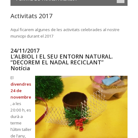
Activitats 2017
Aquí ficarem algunes de les activitats celebrades al nostre
municipi durant el 2017
24/11/2017
L’ALBIOL I EL SEU ENTORN NATURAL.
“DECOREM EL NADAL RECICLANT”
Notícia
El
divendres
24 de
novembre
, a les
20:00 h, es
durà a
terme
l’últim taller
de l’any,