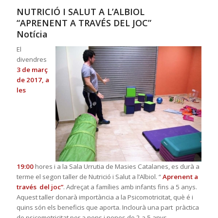
NUTRICIÓ I SALUT A L’ALBIOL
“APRENENT A TRAVÉS DEL JOC”
Notícia
El
divendres
3 de març
de 2017, a
les
19:00
hores i a la Sala Urrut
ia de Masies Catalanes, es durà a
terme el segon taller de Nutrició i Salut a l’Albiol. “
Aprenent a
través del joc”
. Adreçat a famílies amb infants fins a 5 anys.
Aquest taller donarà impo
rtància a la Psicomotricitat, què é i
quins són els beneficis que aporta. Inclourà una part pràctica
de psicomotricitat per a nens i nenes de 2 a 5 anys.