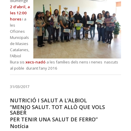
diumenge
2 d’abril, a
les 12:00
hores
i a
les
Oficines
Municipals
de M
asies
Catalanes,
l’Albiol
lliura sis
xecs-nadó
a les famílies dels nens i nenes nascuts
al poble durant l’any 2016
31/03/2017
NUTRICIÓ I SALUT A L’ALBIOL
“MENJO SALUT. TOT ALLÒ QUE VOLS
SABER
PER TENIR UNA SALUT DE FERRO”
Notícia