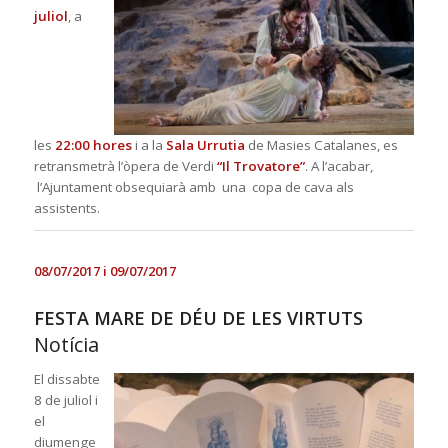
juliol
, a
les
22:00
hores
i a la
Sala Urrutia
de M
asies Catalanes, es
retransmetrà l’òpera de Verdi
“Il Trovatore”
. A l’acabar,
l’Ajuntament obsequiarà amb una copa de cava als
assistents.
08/07/2017 i 09/07/2017
FESTA MARE DE DÉU DE LES VIRTUTS
Notícia
El dissabte
8 de juliol i
el
diumenge