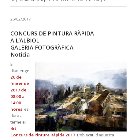
26/02/2017
CONCURS DE PINTURA RÀPIDA
A L’ALBIOL
GALERIA FOTOGRÀFICA
Notícia
El
diumenge
26 de
febrer de
2017 de
08:00 a
14:00
hores
,
es
durà a
terme el
4rt
Concurs de Pintura Ràpida 2017
. L’objectiu d’aquesta