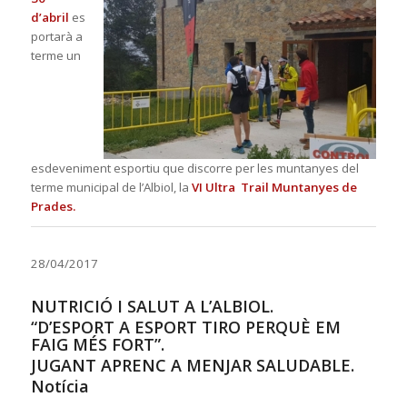
d’abril
es
portarà a
terme un
esdevenimen
t esportiu que discorre per les muntanyes del
terme municipal de l’Albiol, la
VI Ultra
Trail Muntanyes de
Prades.
28/04/2017
NUTRICIÓ I SALUT A L’ALBIOL.
“D’ESPORT A ESPORT TIRO PERQUÈ EM
FAIG MÉS FORT”.
JUGANT APRENC A MENJAR SALUDABLE.
Notícia