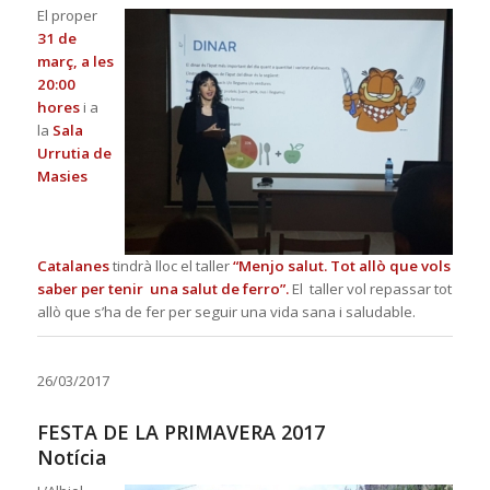
El proper
31 de
març, a les
20:00
hores
i a
la
Sala
Urrutia de
Masies
Catalanes
tindrà lloc el taller
“Menjo salut. Tot allò que vols
saber per tenir una salut de ferro”.
El taller vol repassar tot
allò que s’ha de fer per seguir una vida sana i saludable.
26/03/2017
FESTA DE LA PRIMAVERA 2017
Notícia