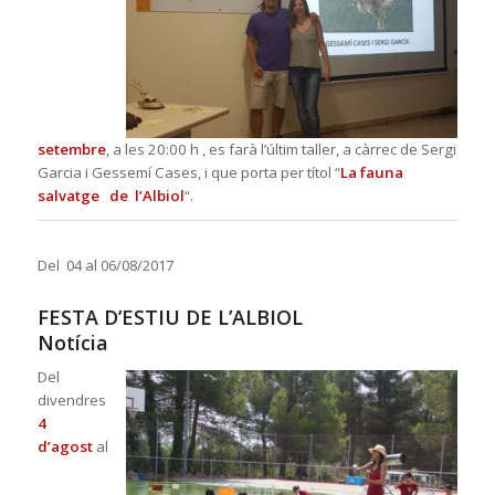
setembre
, a les 20:00 h , es farà l’últim taller, a càrrec de S
ergi
Garcia i Gessemí Cases, i que porta per títol
“
La fauna
salvatge de l’Albiol
“
.
Del 04 al 06/08/2017
FESTA D’ESTIU DE L’ALBIOL
Notícia
Del
divendres
4
d’agost
al