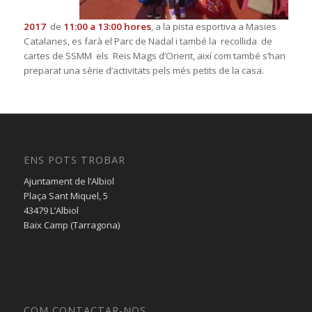
2017
de
11:00 a 13:00 hores
, a la pista esportiva a Masies
Catalanes, es farà el Parc de Nadal i també la recollida de
cartes de SSMM els Reis Mags d’Orient, així com també s’han
preparat una sèrie d’activitats pels més petits de la casa.
ENS POTS TROBAR
Ajuntament de l’Albiol
Plaça Sant Miquel, 5
43479 L’Albiol
Baix Camp (Tarragona)
COM CONTACTAR-NOS