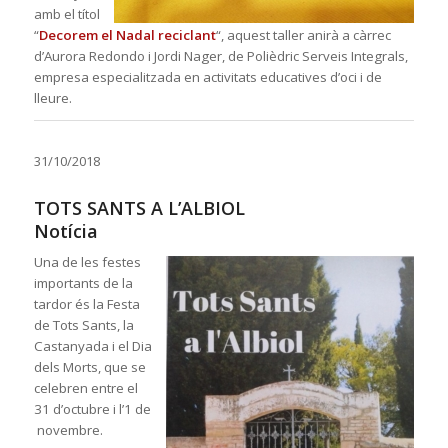
amb el títol
“
Decorem el Nadal reciclant
“, aquest taller anirà a càrrec
d’Aurora Redondo i Jordi Nager, de Polièdric Serveis Integrals,
empresa especialitzada en activitats educatives d’oci i de
lleure.
31/10/2018
TOTS SANTS A L’ALBIOL
Notícia
Una de les festes
importants de la
tardor és la Festa
de Tots Sants, la
Castanyada i el Dia
dels Morts, que se
celebren entre el
31 d’octubre i l’1 de
novembre.