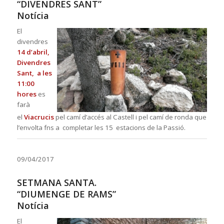
“DIVENDRES SANT”
Notícia
El
divendres
14 d’abril,
Divendres
Sant, a les
11:00
hores
es
farà
el
Viacrucis
pel camí d’accés al Castell i pel camí de ronda que
l’envolta fns a completar les 15 estacions de la Passió.
09/04/2017
SETMANA SANTA.
“DIUMENGE DE RAMS”
Notícia
El