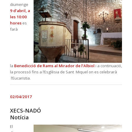
diumenge
9 d’abril, a
les 10:00
hores
es
farà
la
Benedicció de Rams al Mirador de l’Albiol
i a continuació,
la processó fins a l’Esglèsia de Sant Miquel on es celebrarà
l’Eucaristia.
02/04/2017
XECS-NADÓ
Notícia
El