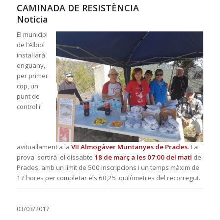
CAMINADA DE RESISTÈNCIA
Notícia
El municipi
de l’Albiol
instal·larà
enguany,
per primer
cop, un
pun
t de
c
ontrol i
avituallament a la
VII Almogàver Muntanyes de Prades
. La
prova sortirà el dissabte
18 de març a les 07:00 del matí
de
Prades, amb un límit de 500 inscripcions i un temps màxim de
17 hores per completar els 60,25 quilòmetres del recorregut.
03/03/2017