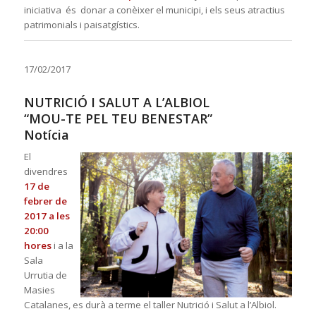
iniciativa és donar a conèixer el municipi, i els seus atractius
patrimonials i paisatgístics.
17/02/2017
NUTRICIÓ I SALUT A L’ALBIOL
“MOU-TE PEL TEU BENESTAR”
Notícia
El
divendres
17 de
febrer de
2017 a les
20:00
hores
i a la
Sala
Urrutia d
e
Masies
Catalanes, es durà a terme el taller Nutrició i Salut a l’Albiol.