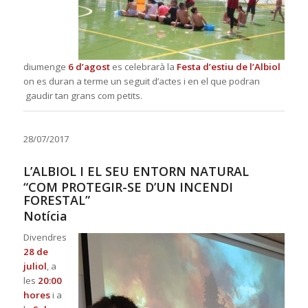
diumenge
6 d’agost
es celebrarà la
Festa d’estiu de l’Albiol
on es duran a terme un seguit d’actes i en el que podran
gaudir tan grans com petits.
28/07/2017
L’ALBIOL I EL SEU ENTORN NATURAL
“COM PROTEGIR-SE D’UN INCENDI
FORESTAL”
Notícia
Divendres
28 de
juliol
, a
les
20:00
hores
i a