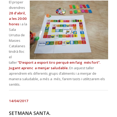
El proper
divendres
28 d’abril,
a les 20:00
hores
i a la
Sala
Urrutia de
Masies
Catalanes
tindrà lloc
el
taller
“D’esport a esport tiro perquè em faig més
fort”.
Jugant aprenc a menjar saludable.
En aquest taller
aprendrem els diferents grups d’aliments i a menjar de
manera saludable, a més a més, farem tasts i utilitzarem els
sentits.
14/04/2017
SETMANA SANTA.