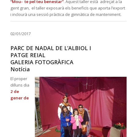
“Mou- te pel teu benestar”
. Aquest taller està adreçat a la
gent gran, el taller exposarà els beneficis que aporta l’export
i inclourà una sessió pràctica de gimnàtica de manteniment.
02/01/2017
PARC DE NADAL DE L’ALBIOL I
PATGE REIAL
GALERIA FOTOGRÀFICA
Notícia
El proper
dilluns dia
2 de
gener de