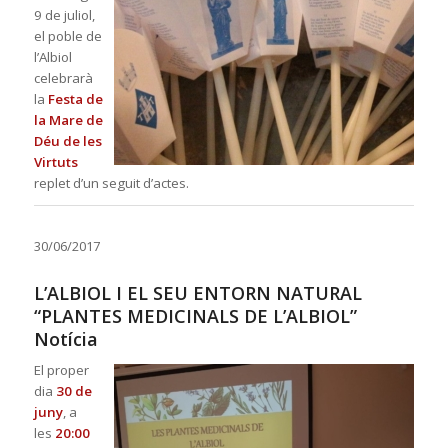
9 de juliol,
el poble de
l’Albiol
celebrarà
la
Festa de
la Mare de
Déu de les
Virtuts
replet d’un seguit d’actes.
30/06/2017
L’ALBIOL I EL SEU ENTORN NATURAL
“PLANTES MEDICINALS DE L’ALBIOL”
Notícia
El proper
dia
30 de
juny
, a
les
20:00