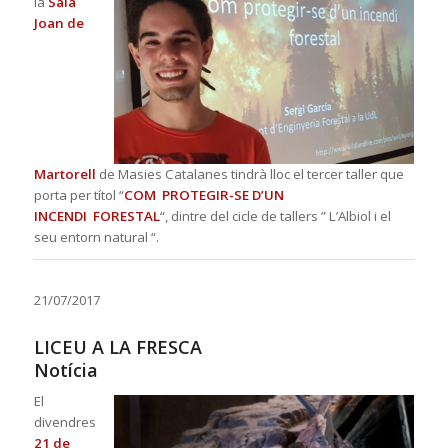
la
Sala
Joan de
Marto
rell
d
e Mas
ies Catalanes tindrà lloc el tercer taller que
porta per títol
“
COM PROTEGIR-SE D’UN
INCENDI FORESTAL
“
, dintre del cicle de tallers ” L’Albiol i el
seu entorn natural “.
21/07/2017
LICEU A LA FRESCA
Notícia
El
divendres
21 de