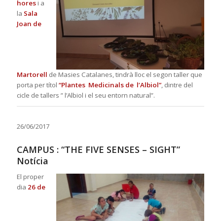
hores
i a
la
Sala
Joan de
Martore
ll
de Masies Catalanes, tindrà lloc el segon taller que
porta per títol
“Plantes Medicinals de l’Albiol”
, dintre del
cicle de tallers ” l’Albiol i el seu entorn natural”.
26/06/2017
CAMPUS : “THE FIVE SENSES – SIGHT”
Notícia
El proper
dia
26 de