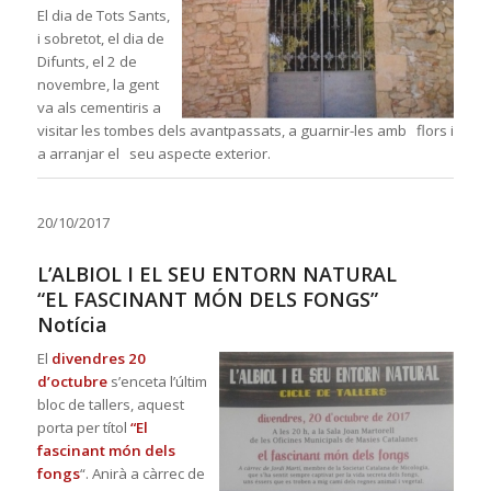
El dia de Tots Sants,
i sobretot, el dia de
Difunts, el 2 de
novembre, la gent
va als cementiris a
visitar les tombes dels avantpassats, a guarnir-les amb flors i
a arranjar el seu aspecte exterior.
20/10/2017
L’ALBIOL I EL SEU ENTORN NATURAL
“EL FASCINANT MÓN DELS FONGS”
Notícia
El
divendres 20
d’octubre
s’enceta l’últim
bloc de tallers, aquest
porta per títol
“El
fascinant món dels
fongs
“. Anirà a càrrec de