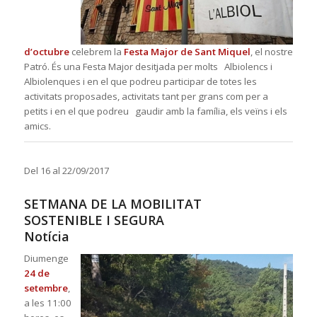
d’octubre
celebrem la
Festa Ma
jor de Sant Miquel
, el nostre
Patró. És una Festa Major desitjada per molts Albiolencs i
Albiolenques i en el que podreu participar de totes les
activitats proposades, activitats tant per
grans com per a
petits i en el que podreu gaudir amb la família, els veïns i els
amics.
Del 16 al 22/09/2017
SETMANA DE LA MOBILITAT
SOSTENIBLE I SEGURA
Notícia
Diumenge
24 de
setembre
,
a les 11:00