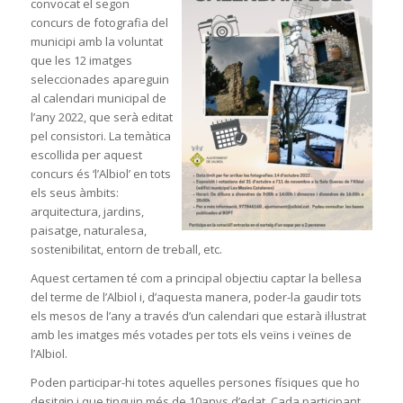
convocat el segon
concurs de fotografia del
municipi amb la voluntat
que les 12 imatges
seleccionades apareguin
al calendari municipal de
l’any 2022, que serà editat
pel consistori. La temàtica
escollida per aquest
concurs és ‘l’Albiol’ en tots
els seus àmbits:
arquitectura, jardins,
paisatge, naturalesa,
sostenibilitat, entorn de treball, etc.
Aquest certamen té com a principal objectiu captar la bellesa
del terme de l’Albiol i, d’aquesta manera, poder-la gaudir tots
els mesos de l’any a través d’un calendari que estarà il·lustrat
amb les imatges més votades per tots els veïns i veïnes de
l’Albiol.
Poden participar-hi totes aquelles persones físiques que ho
desitgin i que tinguin més de 10anys d’edat. Cada participant