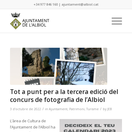
+34 977 846 160
|
ajuntament@albiol.cat
Tot a punt per a la tercera edició del
concurs de fotografia de l’Albiol
/
/
3 d'octubre de 2022
in
Ajuntament
,
Patrimoni
,
Turisme
by
JEB
L’àrea de Cultura de
l’Ajuntament de l’Albiol ha