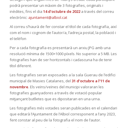
podrà presentar un màxim de 3 fotografies, originals i
inèdites, fins el dia
14 d’octubre de 2022
a través del correu
electrònic:
ajuntament@albiol.cat
Al correu s’haurà de fer constar el títol de cada fotografia, així
com el nom i cognom de l’autor/a, l’adreça postal, la població i
el telèfon
Per a cada fotografia es presentarà un arxiu JPG amb una
resolució mínima de 1500×1000 píxels. No superior a 5 MB. Les
fotografies han de ser horitzontals i cadascuna ha de tenir
títol diferent.
Les fotografies seran exposades a la sala Guerau de l’edifici
municipal de Masies Catalanes, del
31 d’octubre a l’11 de
novembre
. Els veïns/veïnes del municipi valoraran les
fotografies guanyadores a través de votació popular
mitjançant butlletes que es dipositaran en una urna.
Les fotografies més votades seran publicades en el calendari
que editarà l’Ajuntament de l’Albiol corresponent a l’any 2023,
fent constar al peu de la fotografia el nom de l’autor.