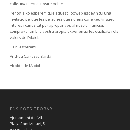
col·lectivament el nostre poble.
Per tot això esperem que aquest lloc web esdevingui una
invitació perquè les persones que no ens coneixeu tingueu
interès i curiositat per apropar-vos al nostre municipi, i
comprovar amb la vostra pròpia experiència les qualitats i els
valors de l’Albiol.
Us hi esperem!
Andreu Carrasco Sardà
Alcalde de l’Albiol
ENS POTS TROBAR
Ajuntament de l’Albiol
Plaça Sant Miquel, 5
43479 L’Albiol