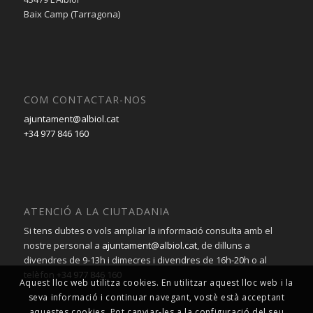
Baix Camp (Tarragona)
COM CONTACTAR-NOS
ajuntament@albiol.cat
+34 977 846 160
ATENCIÓ A LA CIUTADANIA
Si tens dubtes o vols ampliar la informació consulta amb el
nostre personal a
ajuntament@albiol.cat
, de dilluns a
divendres de 9-13h i dimecres i divendres de 16h-20h o al
telèfon
+34 977 846 160
Aquest lloc web utilitza cookies. En utilitzar aquest lloc web i la
seva informació i continuar navegant, vostè està acceptant
aquestes cookies. Pot canviar-les a la configuració del seu