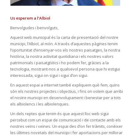
Us esperem a l’Albiol
Benvolgudes i benvolguts,
Aquest web municipal és la carta de presentació del nostre
municipi, l’Albiol, al món. A través d’aquestes pàgines tenim
l’oportunitat d’ensenyar-vos els nostres paisatges, la nostra
història, la nostra activitat quotidiana i els nostres valors
patrimonials i paisatgístics i ho podem fer, gràcies a la
tecnologia, mostrant-nos a qualsevol persona que hi estigui
interessada, sigui on sigui i sigui d’on sigui.
En aquest espai a internet també expliquem què fem, quins
són els nostres projectes i objectius, i fins on volem que arribi
el nostre municipi en desenvolupament i benestar per a tots
els albiolencs i les albiolenques.
Un dels reptes que tenim és que aquest lloc web sigui
percebut com un espai de comunicació i de contacte amb els
nostres veïns i veïnes. Un espai des d’on fer tràmits, conèixer
les últimes novetats del municipi i fer aportacions per millorar