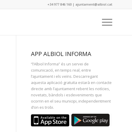
+34 977 846 160
|
ajuntament@albiol.cat
APP ALBIOL INFORMA
“l’Albiol Informa” és un servei de
comunicació, en temps real, entre
l’ajuntament i els veïns. Descarregant
aquesta aplicació gratuïta estarà en contacte
directe amb l’ajuntament rebent les notícies,
novetats, bàndols i esdeveniments que
ocorrin en el seu municipi, independentment
d’on es trobi.