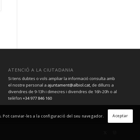
ATENCIÓ A LA CIUTADANIA
Si tens dubtes o vols ampliar la informació consulta amb
el nostre personal a
ajuntament@albiol.cat
, de dilluns a
divendres de 9-13h i dimecres i divendres de 16h-20h o al
telèfon
+34 977 846 160
Aceptar
s. Pot canviar-les a la configuració del seu navegador.