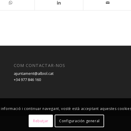
COM CONTACTAR-NOS
ajuntament@albiol.cat
+34 977 846 160
eva informació i continuar navegant, vostè està acceptant aquestes cookie
Rebutjar
Configuración general