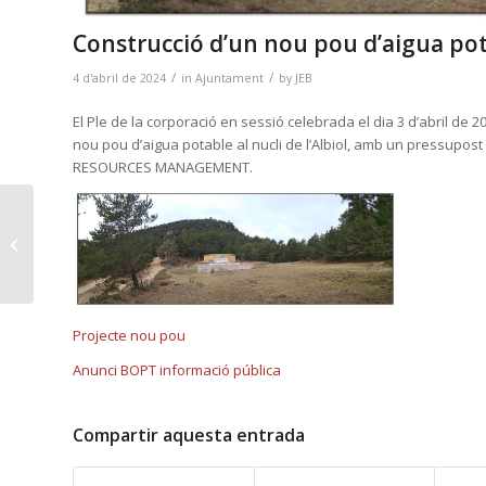
Construcció d’un nou pou d’aigua potab
/
/
4 d'abril de 2024
in
Ajuntament
by
JEB
El Ple de la corporació en sessió celebrada el dia 3 d’abril de 2
nou pou d’aigua potable al nucli de l’Albiol, amb un pressupo
RESOURCES MANAGEMENT.
L’Ajuntament de l’Albiol
activa la Bústia
d’Informacions...
Projecte nou pou
Anunci BOPT informació pública
Compartir aquesta entrada