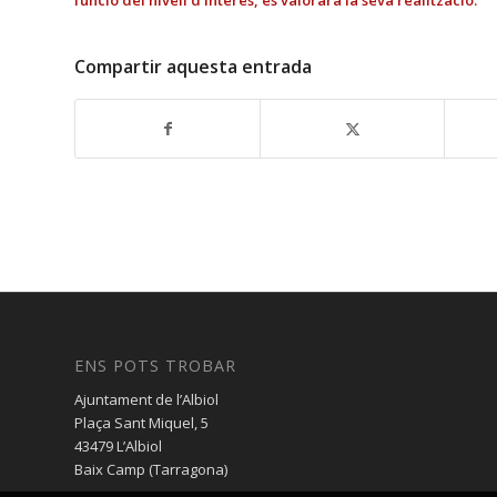
Compartir aquesta entrada
ENS POTS TROBAR
Ajuntament de l’Albiol
Plaça Sant Miquel, 5
43479 L’Albiol
Baix Camp (Tarragona)