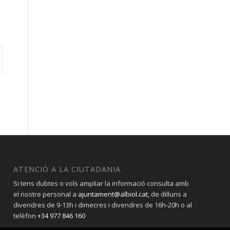
ATENCIÓ A LA CIUTADANIA
Si tens dubtes o vols ampliar la informació consulta amb
el nostre personal a
ajuntament@albiol.cat
, de dilluns a
divendres de 9-13h i dimecres i divendres de 16h-20h o al
telèfon
+34 977 846 160