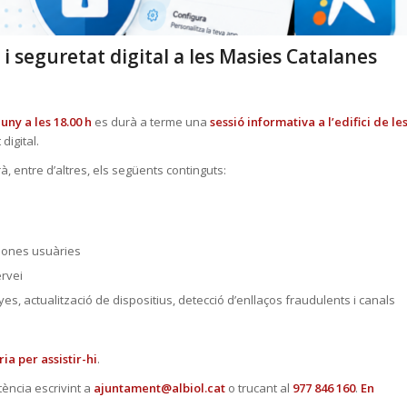
i seguretat digital a les Masies Catalanes
uny a les 18.00 h
es durà a terme una
sessió informativa a l’edifici de le
digital.
à, entre d’altres, els següents continguts:
rsones usuàries
ervei
yes, actualització de dispositius, detecció d’enllaços fraudulents i canals
ia per assistir-hi
.
ència escrivint a
ajuntament@albiol.cat
o trucant al
977 846 160
.
En