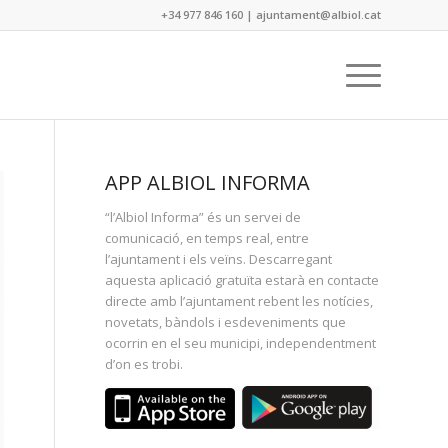
+34 977 846 160
|
ajuntament@albiol.cat
APP ALBIOL INFORMA
“l’Albiol Informa” és un servei de
comunicació, en temps real, entre
l’ajuntament i els veïns. Descarregant
aquesta aplicació gratuïta estarà en contacte
directe amb l’ajuntament rebent les notícies,
novetats, bàndols i esdeveniments que
ocorrin en el seu municipi, independentment
d’on es trobi.