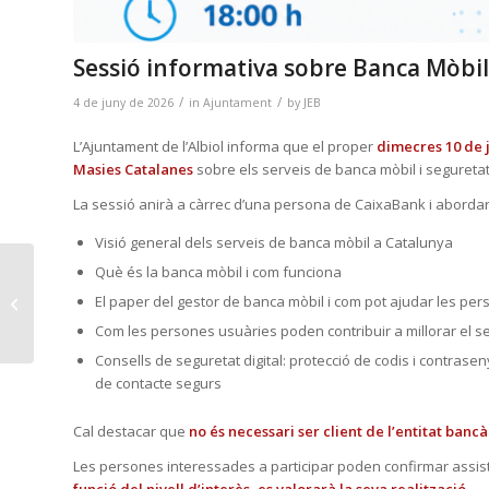
Sessió informativa sobre Banca Mòbil 
/
/
4 de juny de 2026
in
Ajuntament
by
JEB
L’Ajuntament de l’Albiol informa que el proper
dimecres 10 de j
Masies Catalanes
sobre els serveis de banca mòbil i seguretat 
La sessió anirà a càrrec d’una persona de
CaixaBank
i abordar
Visió general dels serveis de banca mòbil a Catalunya
Encara hi ha places
Què és la banca mòbil i com funciona
disponibles per al
El paper del gestor de banca mòbil i com pot ajudar les pe
Casal d’Estiu de
Com les persones usuàries poden contribuir a millorar el s
l’Albio...
Consells de seguretat digital: protecció de codis i contrasen
de contacte segurs
Cal destacar que
no és necessari ser client de l’entitat bancàr
Les persones interessades a participar poden confirmar assist
funció del nivell d’interès, es valorarà la seva realització.