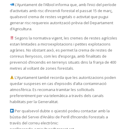
L’Ajuntament de l’Albiol informa que, amb l’inici del període
d’activitats amb risc d’incendi forestal el passat 15 de març,
qualsevol crema de restes vegetals o activitat que pugui
generar risc requereix autorització prèvia del Departament
d’Agricultura.
Segons la normativa vigent, les cremes de restes agrícoles
estan limitades a microexplotacions i petites explotacions
agràries. No obstant això, es permet la crema de restes de
conreus llenyosos, com les d’esporga, amb finalitats de
prevenció d’incendis en terrenys situats dins la franja de 400
metres al voltant de zones forestals.
L’Ajuntament també recorda que les autoritzacions poden
quedar suspeses en cas d’episodis d’alta contaminació
atmosfèrica. Es recomana tramitar les sol·licituds
preferentment per via telemàtica a través dels canals
habilitats per la Generalitat.
Per qualsevol dubte o qüestió podeu contactar amb la
bústia del Servei d’Anàlisi de Perill d’Incendis Forestals a
través del correu electrònic:
perillincendis.agricultura@gencat.cat