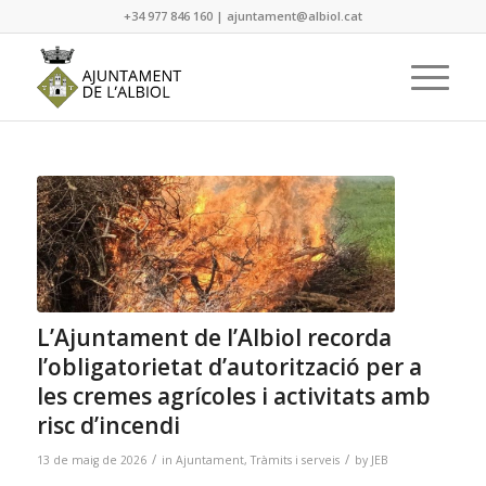
+34 977 846 160
|
ajuntament@albiol.cat
L’Ajuntament de l’Albiol recorda
l’obligatorietat d’autorització per a
les cremes agrícoles i activitats amb
risc d’incendi
/
/
13 de maig de 2026
in
Ajuntament
,
Tràmits i serveis
by
JEB