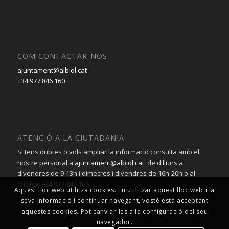
COM CONTACTAR-NOS
ajuntament@albiol.cat
+34 977 846 160
ATENCIÓ A LA CIUTADANIA
Si tens dubtes o vols ampliar la informació consulta amb el
nostre personal a
ajuntament@albiol.cat
, de dilluns a
divendres de 9-13h i dimecres i divendres de 16h-20h o al
telèfon
+34 977 846 160
Aquest lloc web utilitza cookies. En utilitzar aquest lloc web i la
seva informació i continuar navegant, vostè està acceptant
aquestes cookies. Pot canviar-les a la configuració del seu
navegador.