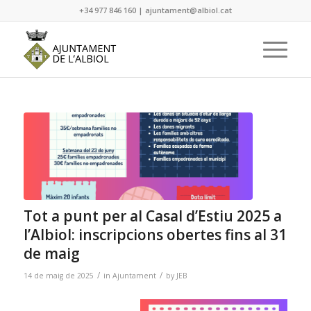
+34 977 846 160
|
ajuntament@albiol.cat
Tot a punt per al Casal d’Estiu 2025 a
l’Albiol: inscripcions obertes fins al 31
de maig
/
/
14 de maig de 2025
in
Ajuntament
by
JEB