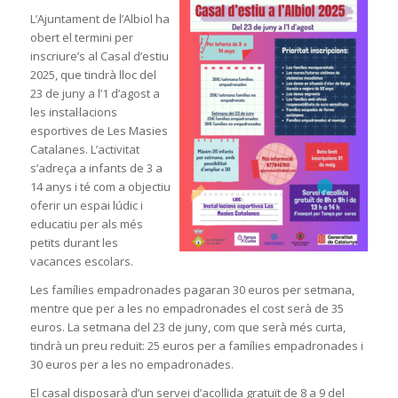
L’Ajuntament de l’Albiol ha
obert el termini per
inscriure’s al Casal d’estiu
2025, que tindrà lloc del
23 de juny a l’1 d’agost a
les instal·lacions
esportives de Les Masies
Catalanes. L’activitat
s’adreça a infants de 3 a
14 anys i té com a objectiu
oferir un espai lúdic i
educatiu per als més
petits durant les
vacances escolars.
Les famílies empadronades pagaran 30 euros per setmana,
mentre que per a les no empadronades el cost serà de 35
euros. La setmana del 23 de juny, com que serà més curta,
tindrà un preu reduït: 25 euros per a famílies empadronades i
30 euros per a les no empadronades.
El casal disposarà d’un servei d’acollida gratuït de 8 a 9 del