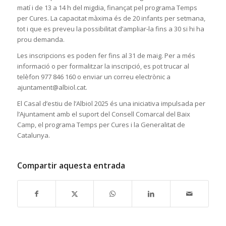
matí i de 13 a 14 h del migdia, finançat pel programa Temps
per Cures. La capacitat màxima és de 20 infants per setmana,
tot i que es preveu la possibilitat d’ampliar-la fins a 30 si hi ha
prou demanda.
Les inscripcions es poden fer fins al 31 de maig. Per a més
informació o per formalitzar la inscripció, es pot trucar al
telèfon 977 846 160 o enviar un correu electrònic a
ajuntament@albiol.cat.
El Casal d’estiu de l’Albiol 2025 és una iniciativa impulsada per
l’Ajuntament amb el suport del Consell Comarcal del Baix
Camp, el programa Temps per Cures i la Generalitat de
Catalunya.
Compartir aquesta entrada