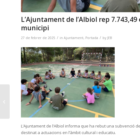
L’Ajuntament de l’Albiol rep 7.743,49 
municipi
/
/
27 de febrer de 2025
in
Ajuntament
,
Portada
by
JEB
Avanç de la
Modificació puntual de
les Normes
Subsidiàries de
Planejament...
L’Ajuntament de l’Albiol informa que ha rebut una subvenció de
destinat a actuacions en l’àmbit cultural i educatiu.