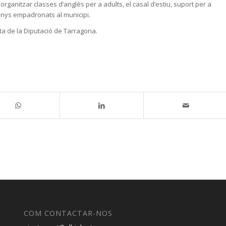
rganitzar classes d’anglès per a adults, el casal d’estiu, suport per a
12 anys empadronats al municipi.
a de la Diputació de Tarragona.
COM CONTACTAR-NOS