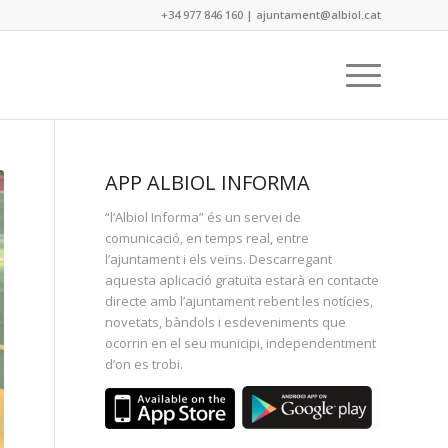
+34 977 846 160
|
ajuntament@albiol.cat
APP ALBIOL INFORMA
“l’Albiol Informa” és un servei de
comunicació, en temps real, entre
l’ajuntament i els veïns. Descarregant
aquesta aplicació gratuïta estarà en contacte
directe amb l’ajuntament rebent les notícies,
novetats, bàndols i esdeveniments que
ocorrin en el seu municipi, independentment
d’on es trobi.